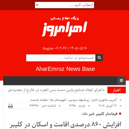
August 07,2026 |
۱۴۰۵/۰۵/۱۶
AharEmroz News Base
ماجرای ایجاد صنایع پایین دست مس انجرد در خارج از محدوده‌ی
اخبار
ویژه
شهرستان اهر چیست؟!!...
آخرین عناوین اخبار
/
پیشنهاد سردبیر
/
شهرستان ها
/
صفحه نخست
22 آوریل 2018
بازدید : 1395
شناسه خبر : 39498
فرماندار کلیبر خبر داد:
افزایش ۸۶۰ درصدی اقامت و اسکان در کلیبر