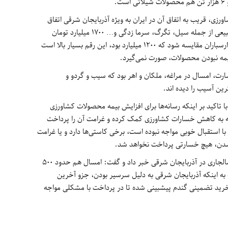
طبیعی بخش کشاورزی، قریب به اتفاق آن در ایران به ویژه آذربایجان شرقی اتفاق
می‌افتد، ابراز داشت: در خسارت های حوادث طبیعی از جمله سیل، تگرگ، سرما زدگی و… 1700 میلیارد تومان
خسارت وارد شده است که اگر با خسارت زلزله ارسباران مقایسه شود که 1200 میلیارد بود، این رقم بسیار بالا است
یمه نبودن محصولات، صورت نمی‌گیرد.
رت، امسال در مراغه، ملکان و اهر بود که سیب و گردو و
تاکید بر اینکه رسانه‌ها برای افزایش بیمه محصولات کشاورزی
ه به کاهش خسارات کشاورزی کمک کرده و غرامت آن را پرداخت
استقبال خوبی مواجه نبوده است، برخی کاستی‌ها دارد و یا غرامت
شدن، هیچ خسارتی پرداخت نخواهد شد.
وی از پیشبینی برداشت 800 هزار تن گندم در سالجاری در آذربایجان شرقی خبر داد و گفت: امسال هم حدود 500
 به اینکه آذربایجان شرقی به دلیل سرسیر بودن، جزو آخرین
خرید تضمینی گندم پیشبینی شده تا در پرداخت با مشکلی مواجه