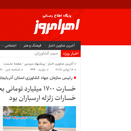
آخرین عناوین اخبار
فرهنگ و هنر
اجتماعی
سیب کشاورزان آذربا.
اخبار ویژه
آخرین عناوین اخبار
/
پیشنهاد سردبیر
/
صفحه نخست
18 ژوئن 2018
بازدید : 994
شناسه خبر : 43481
رئیس سازمان جهاد کشاورزی استان آذربایجا
خسارت ۱۷۰۰ میلیارد 
خسارات زلزله ارسباران بود