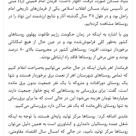
بنیاد مسکن صورت گرفت، اظهار داشت: فرمان امام خمینی (ره) مبنی
بر تأسیس بنیاد مسکن انقلاب اسلامی یکی از فرمان‌های تاریخی امام
راحل بود و در طول 38 سال گذشته آثار و نتایج ارزشمند این نهاد را در
روستاها مشاهده کرده‌ایم.
وی با اشاره به اینکه در زمان حکومت رژیم طاغوت پهلوی روستاهای
کشور به‌طور کلی فراموش‌شده بود و در عین حال از هیچ امکاناتی
برخوردار نبودند، افزود: روستاهای کشور در محرومیت بالای 80 درصد
بودند و حتی برخی از روستاها فاقد راه ارتباطی بودند.
فرماندار اهر بابیان اینکه در حال حاضر می‌توانیم به‌صراحت اعلام کنیم
که تمامی روستاهای شهرستان اهر از نعمت برق برخوردار هستند و تنها
یک روستای دورافتاده و متروکه با یک نفر جمعیت بدون برق مانده
است، گفت: برای برق‌رسانی به روستاهایی که پنج خانوار جمعیت دارند
میلیاردها تومان هزینه می‌شود این در حالی است که ما برای برق‌رسانی
به تنها روستای باقی‌مانده که یک نفر ساکن دارد برق‌رسانی می‌کنیم.
عابدی اضافه کرد: روستاها مرکز تولید پایه‌ای هستند با توجه به اینکه
شغل عمده روستائیان دامداری و کشاورزی است به همین دلیل می‌توان
روستاها مرکز تولید نامید، در حالی که امسال سال اقتصاد مقاومتی،