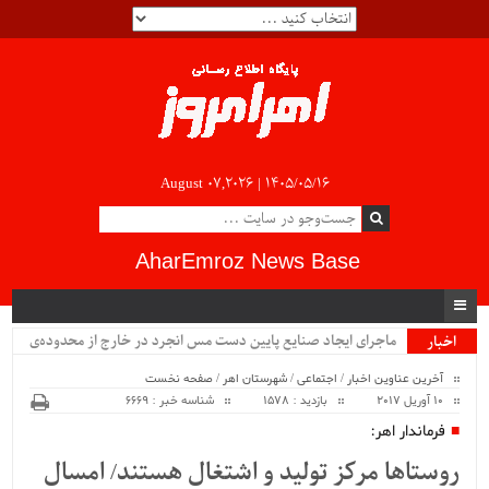
August 07,2026 |
۱۴۰۵/۰۵/۱۶
AharEmroz News Base
ماجرای ایجاد صنایع پایین دست مس انجرد در خارج از محدوده‌ی
اخبار
ویژه
شهرستان اهر چیست؟!!...
آخرین عناوین اخبار
/
اجتماعی
/
شهرستان اهر
/
صفحه نخست
10 آوریل 2017
بازدید : 1578
شناسه خبر : 6669
فرماندار اهر:
روستاها مرکز تولید و اشتغال هستند/ امسال