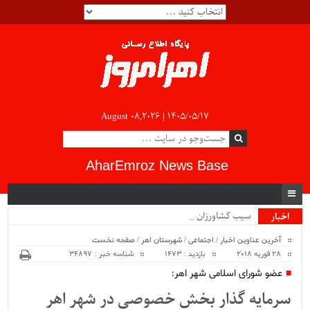
August 08,2026 |
۱۴۰۵/۰۵/۱۷
AharEmroz News Base
سیب کشاورزان آذرب_
اخبار
ویژه
آخرین عناوین اخبار
/
اجتماعی
/
شهرستان اهر
/
صفحه نخست
28 فوریه 2018
بازدید : 1473
شناسه خبر : 34897
عضو شورای اسلامی شهر اهر:
سرمایه گذار بخش خصوصی در شهر اهر