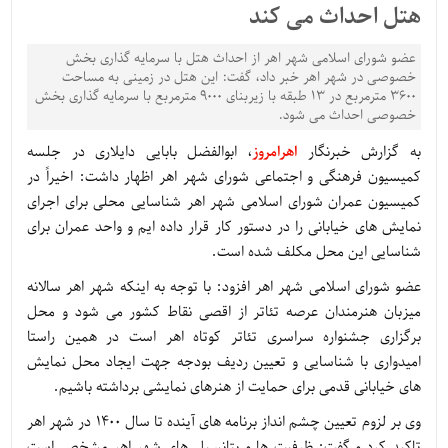
هتل احداث می کند
عضو شورای اسلامی شهر اهر از احداث هتل با سرمایه گذاری بخش
خصوصی در شهر اهر خبر داد، گفت: این هتل در زمینی به مساحت
3600 مترمربع در 13 طبقه با زیربنای 9000 مترمربع با سرمایه گذاری بخش
خصوصی احداث می شود.
به گزارش خبرنگار
اهرامروز
، ابوالفضل بابایی دایلاری در جلسه
کمیسیون فرهنگی و اجتماعی شورای شهر اهر اظهار داشت: اخیراً در
کمیسیون عمران شورای اسلامی شهر اهر شناسایی محلی برای اجرای
نمایش های خیابانی را در دستور کار قرار داده ایم و واحد عمران برای
شناسایی این محل مکلف شده است.
عضو شورای اسلامی شهر اهر افزود: با توجه به اینکه شهر اهر سالانه
میزبان هنرمندان عرصه تئاتر از اقصی نقاط کشور می شود و محل
برگزاری جشنواره سراسری تئاتر کوتاه اهر است در همین راستا
امیدواری با شناسایی و تعیین ردیف بودجه جهت ایجاد محل نمایش
های خیابانی قدمی برای حمایت از هنرهای نمایشی برداشته باشیم.
وی بر لزوم تعیین چشم انداز برنامه های آینده تا سال 1400 در شهر اهر
تاکید کرد و گفت: ظرفیت ها و پتانسیل های شهر اهر مشخص است