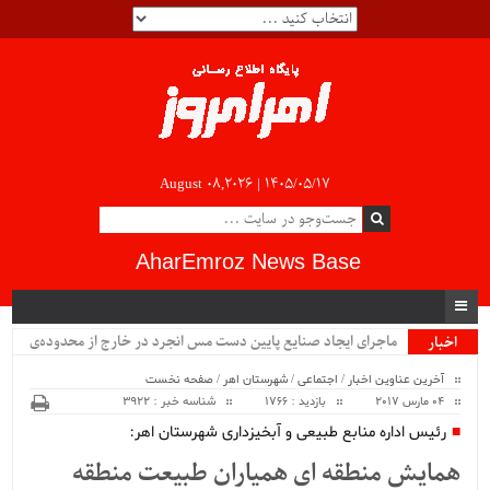
August 08,2026 |
۱۴۰۵/۰۵/۱۷
AharEmroz News Base
ماجرای ایجاد صنایع پایین دست مس انجرد در خارج از محدوده‌ی
اخبار
ویژه
شهرستان اهر چیست؟!!...
آخرین عناوین اخبار
/
اجتماعی
/
شهرستان اهر
/
صفحه نخست
04 مارس 2017
بازدید : 1766
شناسه خبر : 3922
رئیس اداره منابع طبیعی و آبخیزداری شهرستان اهر:
همایش منطقه ای همیاران طبیعت منطقه