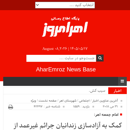
August 08,2026 |
۱۴۰۵/۰۵/۱۷
AharEmroz News Base
سیب کشاورز.
اخبار
ویژه
آخرین عناوین اخبار
/
اجتماعی
/
شهرستان اهر
/
صفحه نخست
/
ویژه
31 می 2018
بازدید : 1559
شناسه خبر : 42497
امام جمعه اهر:
کمک به آزادسازی زندانیان جرائم غیرعمد از