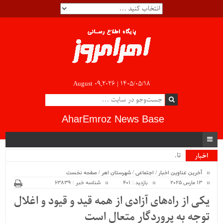
August 09,2026 |
۱۴۰۵/۰۵/۱۸
AharEmroz News Base
تاکید_
اخبار
ویژه
آخرین عناوین اخبار
/
اجتماعی
/
شهرستان اهر
/
صفحه نخست
13 مارس 2025
بازدید : 401
شناسه خبر : 63839
یکی از راه‌های آزادی از همه قید و قیود و اغلال
توجه به پروردگار متعال است ‍