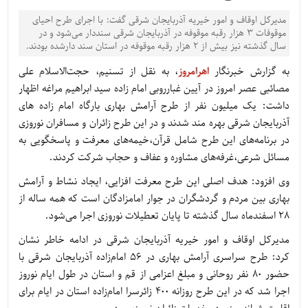
مدیرکل اوقاف و امور خیریه آذربایجان شرقی گفت: با اجرای طرح احیای
موقوفات ۳ هزار رقبه موقوفه در آذربایجان شرقی سنددار می‌شود و در
سال گذشته نیز بیش از ۲ هزار رقبه موقوفه در استان سند دارشده بودند.
به گزارش خبرنگار
اهرامروز
، به نقل از تسنیم، حجت‌الاسلام علی
مصائبی عصر امروز در آیین غبارروبی امام زاده سید ابراهیم مراغه اظهار
داشت: یک میلیون نفر از طرح آرامش بهاری بارگاه امام زاده های
آذربایجان شرقی بهره مند شدند و در این طرح زائران و مسافران نوروزی
در برنامه‌های این طرح شامل قرآن،خیمه‌های معرفت و پاسخگویی به
مسائل شرعی،غرفه‌های مشاوره و عفاف و حجاب شرکت کردند.
وی افزود: هدف اصلی این طرح معرفت افزایی، ایجاد نشاط و آرامش
بهاری بین مردم و گردشگران در جوار امامزادگان است که همه ساله از
28 اسفندماه سال گذشته تا پایان تعطیلات نوروزی اجرا می‌شود.
مدیرکل اوقاف و امور خیریه آذربایجان شرقی در ادامه خاطر نشان
کرد: طرح سراسری آرامش بهاری در 56 امام‌زاده آذربایجان شرقی با
حضور 80 نفر روحانی و مبلغ اعزامی از قم و استان در طول ایام نوروز
اجرا شد که در این طرح روزانه 400 زائرسرا امام‌زاده استان در ایام برای