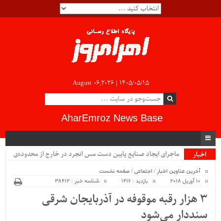
August 06,2026 |
۱۴۰۵/۰۵/۱۵
AharEmroz News Base
ماجرای ایجاد صنایع پایین دست مس انجرد در خارج از محدوده‌ی
اخبار
ویژه
شهرستان اهر چیست؟!!...
آخرین عناوین اخبار
/
اجتماعی
/
صفحه نخست
10 آوریل 2018
بازدید : 1416
شناسه خبر : 38412
۳ هزار رقبه موقوفه در آذربایجان شرقی
سنددار می‌شود