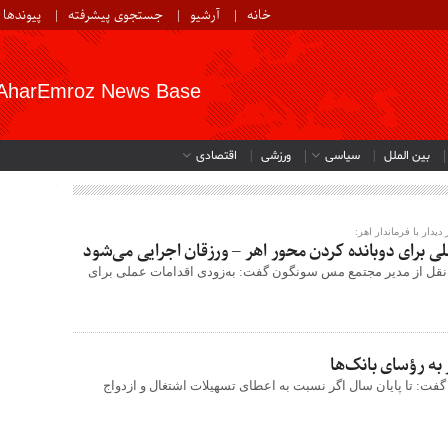
خانه
آرشیو
جستجوی پیشرفته
پیوندها
AharEmroz News Base
بین الملل
سیاسی
ورزشی
اقتصادی
یدار با فرماندار اهر:
لی برای دوبانده کردن محور اهر – ورزقان اجرایی می‌شود
نقل از مدیر‌ مجتمع مس سونگون گفت: به‌زودی اقدامات عملی برای
به رؤسای بانک‌ها
فت: تا پایان سال اگر نسبت به اعطای تسهیلات اشتغال و ازدواج